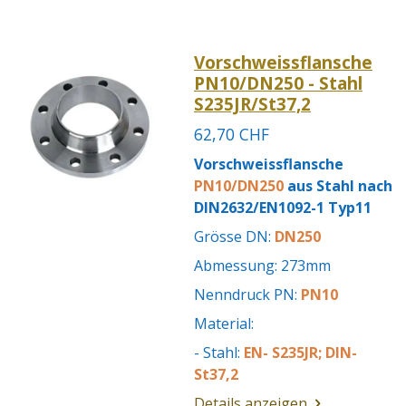
Vorschweissflansche
PN10/DN250 - Stahl
S235JR/St37,2
62,70 CHF
Vorschweissflansche
PN10/DN250
aus Stahl nach
DIN2632/EN1092-1 Typ11
Grösse DN:
DN250
Abmessung: 273mm
Nenndruck PN:
PN10
Material:
- Stahl:
EN- S235JR; DIN-
St37,2
Details anzeigen