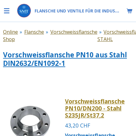
Zum
FLANSCHE UND VENTILE FÜR DIE INDUSTRIE
Hauptinhalt
springen
Online
»
Flansche
»
Vorschweissflansche
»
Vorschweissfl
Shop
STAHL
Vorschweissflansche PN10 aus Stahl
DIN2632/EN1092-1
Vorschweissflansche
PN10/DN200 - Stahl
S235JR/St37,2
43,20 CHF
Vorschweissflansche