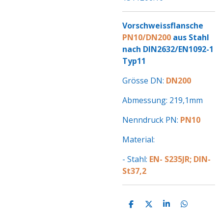
Vorschweissflansche
PN10/DN200
aus Stahl
nach DIN2632/EN1092-1
Typ11
Grösse DN:
DN200
Abmessung: 219,1mm
Nenndruck PN:
PN10
Material:
- Stahl:
EN- S235JR; DIN-
St37,2
T
T
T
T
E
E
E
E