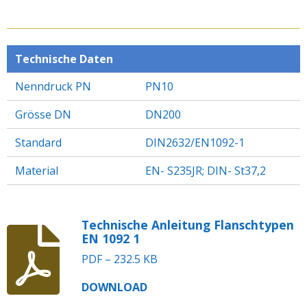
I
I
I
I
L
L
L
L
E
E
E
E
N
N
N
N
Technische Daten
Nenndruck PN
PN10
Grösse DN
DN200
Standard
DIN2632/EN1092-1
Material
EN- S235JR; DIN- St37,2
Technische Anleitung Flanschtypen
EN 1092 1
PDF – 232.5 KB
DOWNLOAD