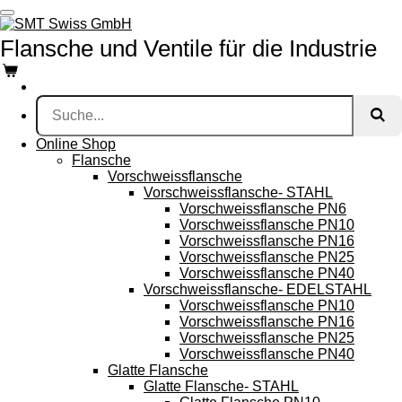
Zum
Hauptinhalt
Flansche und Ventile für die Industrie
springen
Online Shop
Flansche
Vorschweissflansche
Vorschweissflansche- STAHL
Vorschweissflansche PN6
Vorschweissflansche PN10
Vorschweissflansche PN16
Vorschweissflansche PN25
Vorschweissflansche PN40
Vorschweissflansche- EDELSTAHL
Vorschweissflansche PN10
Vorschweissflansche PN16
Vorschweissflansche PN25
Vorschweissflansche PN40
Glatte Flansche
Glatte Flansche- STAHL