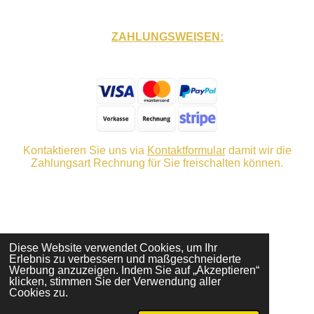
ZAHLUNGSWEISEN:
Kontaktieren Sie uns via
Kontaktformular
damit wir die
Zahlungsart Rechnung für Sie freischalten können.
Diese Website verwendet Cookies, um Ihr
Erlebnis zu verbessern und maßgeschneiderte
Werbung anzuzeigen. Indem Sie auf „Akzeptieren“
klicken, stimmen Sie der Verwendung aller
© 2023 SMT Swiss GmbH
Cookies zu.