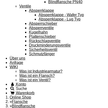
Blindflansche PN40
Ventile
Absperrklappe
Absperrklappe - Wafer Typ
Absperrklappe - Lug Typ
Absperrschieber
Absperrventile
Kugelhahn
Plattenschieber
Rückschlagventile
Druckminderungsventile
Sicherheitsventil
Schmutzfänger
Über uns
Anfrage
WIKI
Was ist Industriearmatur?
Was ist ein Flansch?
Was ist ein Ventil?
Konto
Suche
Warenkorb
Online Shop
»
Flansche
»
Blindflansche