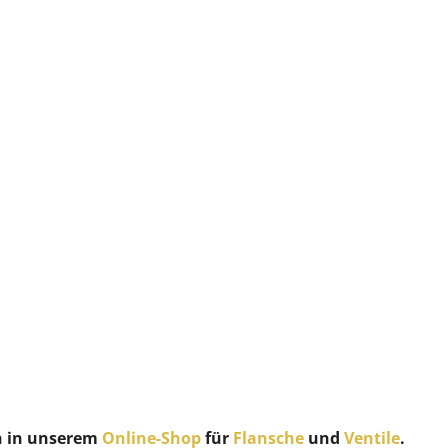
n in unserem
Online-Shop
für
Flansche
und
Ventile
.