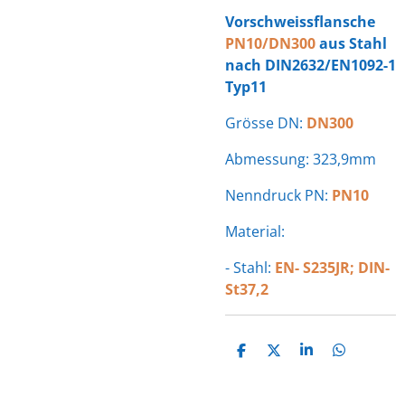
Vorschweissflansche
PN10/DN300
aus Stahl
nach DIN2632/EN1092-1
Typ11
Grösse DN:
DN300
Abmessung: 323,9mm
Nenndruck PN:
PN10
Material:
- Stahl:
EN- S235JR; DIN-
St37,2
T
T
T
T
E
E
E
E
I
I
I
I
L
L
L
L