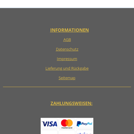
E
E
E
E
N
N
N
N
INFORMATIONEN
AGB
Datenschutz
Impressum
Lieferung und Rückgabe
Seitemap
ZAHLUNGSWEISEN: