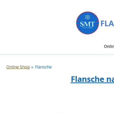
Zum
Hauptinhalt
springen
FLA
Onli
Online Shop
»
Flansche
Flansche n