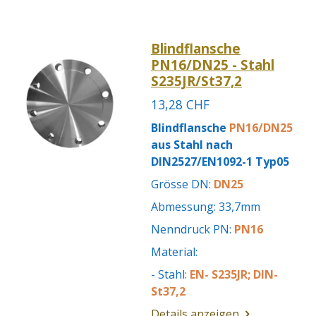
Blindflansche
PN16/DN25 - Stahl
S235JR/St37,2
13,28 CHF
Blindflansche
PN16/DN25
aus Stahl nach
DIN2527/EN1092-1 Typ05
Grösse DN:
DN25
Abmessung: 33,7mm
Nenndruck PN:
PN16
Material:
- Stahl:
EN- S235JR; DIN-
St37,2
Details anzeigen