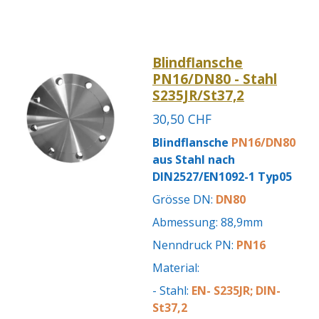
Blindflansche
PN16/DN80 - Stahl
S235JR/St37,2
30,50 CHF
Blindflansche
PN16/DN80
aus Stahl nach
DIN2527/EN1092-1 Typ05
Grösse DN:
DN80
Abmessung: 88,9mm
Nenndruck PN:
PN16
Material:
- Stahl:
EN- S235JR; DIN-
St37,2