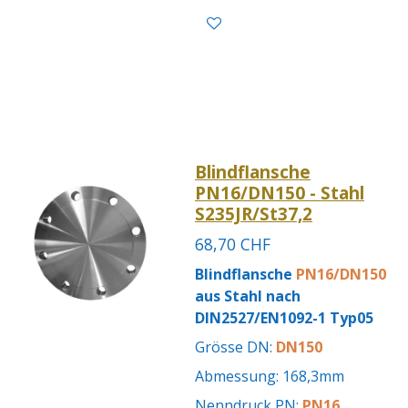
Blindflansche
PN16/DN150 - Stahl
S235JR/St37,2
68,70 CHF
Blindflansche
PN16/DN150
aus Stahl nach
DIN2527/EN1092-1 Typ05
Grösse DN:
DN150
Abmessung: 168,3mm
Nenndruck PN:
PN16