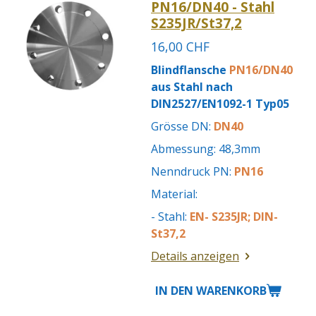
PN16/DN40 - Stahl
S235JR/St37,2
16,00 CHF
Blindflansche
PN16/DN40
aus Stahl nach
DIN2527/EN1092-1 Typ05
Grösse DN:
DN40
Abmessung: 48,3mm
Nenndruck PN:
PN16
Material:
- Stahl:
EN- S235JR; DIN-
St37,2
Details anzeigen
IN DEN WARENKORB