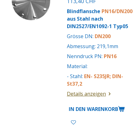
113,40 CHF
Blindflansche
PN16/DN200
aus Stahl nach
DIN2527/EN1092-1 Typ05
Grösse DN:
DN200
Abmessung: 219,1mm
Nenndruck PN:
PN16
Material:
- Stahl:
EN- S235JR; DIN-
St37,2
Details anzeigen
IN DEN WARENKORB