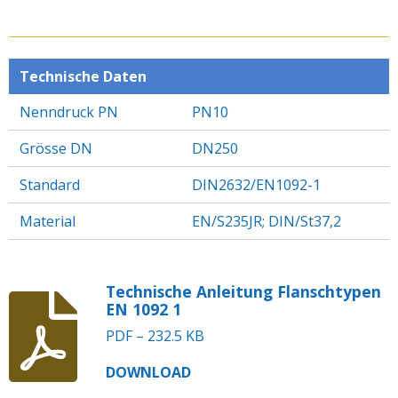
I
I
I
I
L
L
L
L
E
E
E
E
N
N
N
N
Technische Daten
Nenndruck PN
PN10
Grösse DN
DN250
Standard
DIN2632/EN1092-1
Material
EN/S235JR; DIN/St37,2
Technische Anleitung Flanschtypen
EN 1092 1
PDF – 232.5 KB
DOWNLOAD