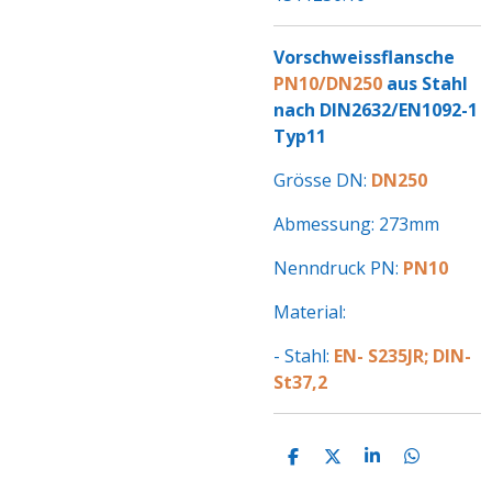
Vorschweissflansche
PN10/DN250
aus Stahl
nach DIN2632/EN1092-1
Typ11
Grösse DN:
DN250
Abmessung: 273mm
Nenndruck PN:
PN10
Material:
- Stahl:
EN- S235JR; DIN-
St37,2
T
T
T
T
E
E
E
E