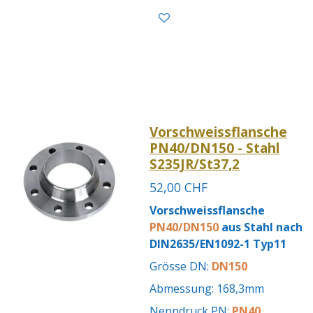
Vorschweissflansche
PN40/DN150 - Stahl
S235JR/St37,2
52,00 CHF
Vorschweissflansche
PN40/DN150
aus Stahl nach
DIN2635/EN1092-1 Typ11
Grösse DN:
DN150
Abmessung: 168,3mm
Nenndruck PN:
PN40