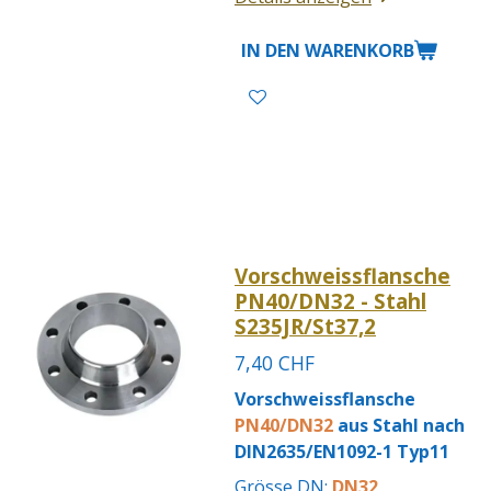
IN DEN WARENKORB
Vorschweissflansche
PN40/DN32 - Stahl
S235JR/St37,2
7,40 CHF
Vorschweissflansche
PN40/DN32
aus Stahl nach
DIN2635/EN1092-1 Typ11
Grösse DN:
DN32