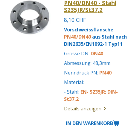
PN40/DN40 - Stahl
S235JR/St37,2
8,10 CHF
Vorschweissflansche
PN40/DN40
aus Stahl nach
DIN2635/EN1092-1 Typ11
Grösse DN:
DN40
Abmessung: 48,3mm
Nenndruck PN:
PN40
Material:
- Stahl:
EN- S235JR; DIN-
St37,2
Details anzeigen
IN DEN WARENKORB