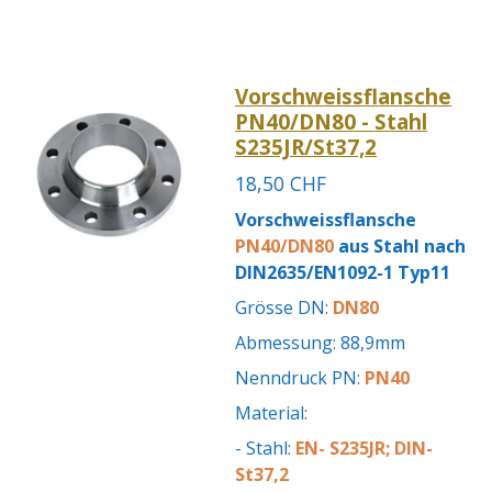
Vorschweissflansche
PN40/DN80 - Stahl
S235JR/St37,2
18,50 CHF
Vorschweissflansche
PN40/DN80
aus Stahl nach
DIN2635/EN1092-1 Typ11
Grösse DN:
DN80
Abmessung: 88,9mm
Nenndruck PN:
PN40
Material:
- Stahl:
EN- S235JR; DIN-
St37,2