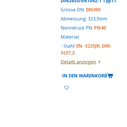
DIN2635/EN1092-1 Typ11
Grösse DN:
DN300
Abmessung: 323,9mm
Nenndruck PN:
PN40
Material:
- Stahl:
EN- S235JR; DIN-
St37,2
Details anzeigen
IN DEN WARENKORB