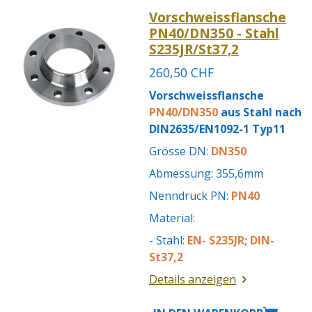
Vorschweissflansche
PN40/DN350 - Stahl
S235JR/St37,2
260,50 CHF
Vorschweissflansche
PN40/DN350
aus Stahl nach
DIN2635/EN1092-1 Typ11
Grösse DN:
DN350
Abmessung: 355,6mm
Nenndruck PN:
PN40
Material:
- Stahl:
EN- S235JR; DIN-
St37,2
Details anzeigen