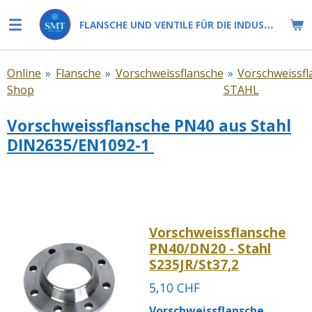
Zum
FLANSCHE UND VENTILE FÜR DIE INDUSTRIE
Hauptinhalt
springen
Online
»
Flansche
»
Vorschweissflansche
»
Vorschweissfl
Shop
STAHL
Vorschweissflansche PN40 aus Stahl
DIN2635/EN1092-1
Vorschweissflansche
PN40/DN20 - Stahl
S235JR/St37,2
5,10 CHF
Vorschweissflansche