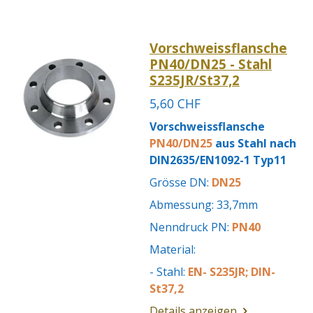
Vorschweissflansche
PN40/DN25 - Stahl
S235JR/St37,2
5,60 CHF
Vorschweissflansche
PN40/DN25
aus Stahl nach
DIN2635/EN1092-1 Typ11
Grösse DN:
DN25
Abmessung: 33,7mm
Nenndruck PN:
PN40
Material:
- Stahl:
EN- S235JR; DIN-
St37,2
Details anzeigen