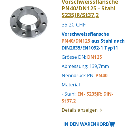
Vorschweissflansche
PN40/DN125 - Stahl
S235JR/St37,2
35,20 CHF
Vorschweissflansche
PN40/DN125
aus Stahl nach
DIN2635/EN1092-1 Typ11
Grösse DN:
DN125
Abmessung: 139,7mm
Nenndruck PN:
PN40
Material:
- Stahl:
EN- S235JR; DIN-
St37,2
Details anzeigen
IN DEN WARENKORB