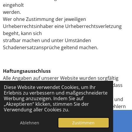
eingeholt
werden.
Wer ohne Zustimmung der jeweiligen
Urheberrechtsinhaber eine Urheberrechtsverletzung
begeht, kann sich
strafbar machen und unter Umständen
Schadenersatzansprüche geltend machen.
Haftungsausschluss
Alle Angaben auf unserer Website wurden sorgfältig
geprüft. Wir sind bemüht, dafür Sorge zu tragen, dass
Diese Website verwendet Cookies, um Ihr
die von
Erlebnis zu verbessern und maßgeschneiderte
Werbung anzuzeigen. Indem Sie auf
uns bereitgestellten Informationen aktuell, richtig und
„Akzeptieren“ klicken, stimmen Sie der
vollständig sind. Dennoch ist das Auftreten von Fehlern
Verwendung aller Cookies zu.
nicht
völlig auszuschliessen, so dass wir für die
Ablehnen
Zustimmen
E-Mail
Telefon
Vollständigkeit, Richtigkeit und Aktualität der