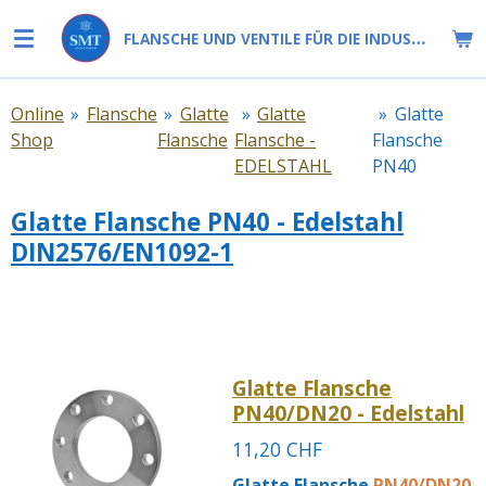
Zum
FLANSCHE UND VENTILE FÜR DIE INDUSTRIE
Hauptinhalt
springen
Online
»
Flansche
»
Glatte
»
Glatte
»
Glatte
Shop
Flansche
Flansche -
Flansche
EDELSTAHL
PN40
Glatte Flansche PN40 - Edelstahl
DIN2576/EN1092-1
Glatte Flansche
PN40/DN20 - Edelstahl
11,20 CHF
Glatte Flansche
PN40/DN20