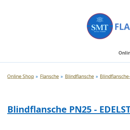
Zum
Hauptinhalt
springen
FLA
Onli
Online Shop
»
Flansche
»
Blindflansche
»
Blindflansch
Blindflansche PN25 - EDEL