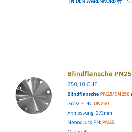
IN DEN WARENKORB
Blindflansche PN25
250,10 CHF
Blindflansche
PN25/DN250
a
Grösse DN:
DN250
Abmessung: 273mm
Nenndruck PN:
PN25
Material: