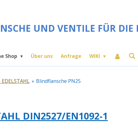
NSCHE UND VENTILE FÜR DIE 
ne Shop
Über uns
Anfrage
WIKI
e- EDELSTAHL
»
Blindflansche PN25
STAHL DIN2527/EN1092-1