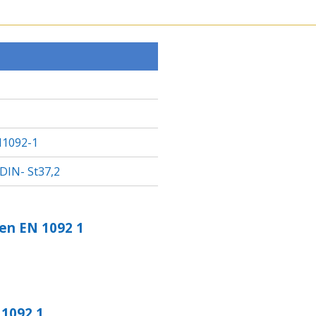
L
L
L
E
E
E
N
N
N
1092-1
 DIN- St37,2
en EN 1092 1
 1092 1