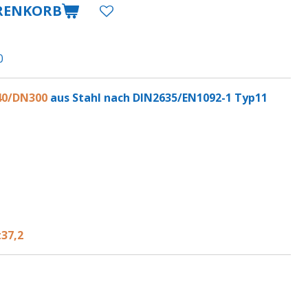
RENKORB
0
0/DN30
0
aus Stahl nach DIN2635/EN1092-1 Typ11
t37,2