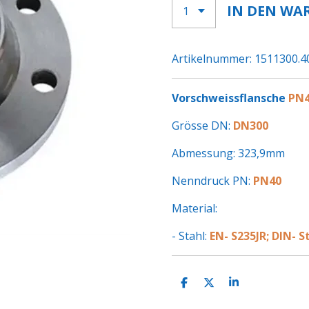
IN DEN WA
Artikelnummer:
1511300.4
Vorschweissflansche
PN4
Grösse DN:
DN300
Abmessung: 323,9mm
Nenndruck PN:
PN40
Material:
- Stahl:
EN- S235JR; DIN- S
T
T
T
E
E
E
I
I
I