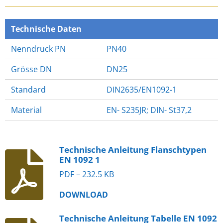
E
E
E
E
N
N
N
N
Technische Daten
Nenndruck PN
PN40
Grösse DN
DN25
Standard
DIN2635/EN1092-1
Material
EN- S235JR; DIN- St37,2
Technische Anleitung Flanschtypen
EN 1092 1
PDF – 232.5 KB
DOWNLOAD
Technische Anleitung Tabelle EN 1092