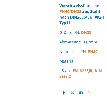
Vorschweissflansche
PN40/DN25
aus Stahl
nach DIN2635/EN1092-1
Typ11
Grösse DN:
DN25
Abmessung: 33,7mm
Nenndruck PN:
PN40
Material:
- Stahl:
EN- S235JR; DIN-
St37,2
T
T
T
T
E
E
E
E
I
I
I
I
L
L
L
L