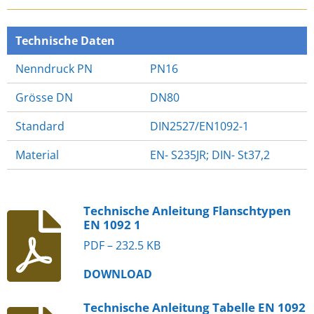
E
E
E
E
N
N
N
N
Technische Daten
Nenndruck PN
PN16
Grösse DN
DN80
Standard
DIN2527/EN1092-1
Material
EN- S235JR; DIN- St37,2
Technische Anleitung Flanschtypen
EN 1092 1
PDF – 232.5 KB
DOWNLOAD
Technische Anleitung Tabelle EN 1092