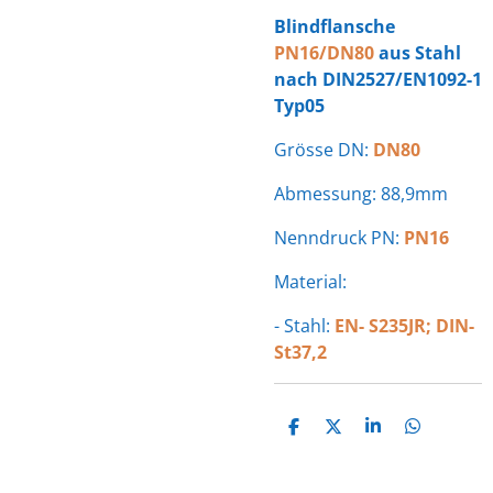
Blindflansche
PN16/DN80
aus Stahl
nach DIN2527/EN1092-1
Typ05
Grösse DN:
DN80
Abmessung: 88,9mm
Nenndruck PN:
PN16
Material:
- Stahl:
EN- S235JR; DIN-
St37,2
T
T
T
T
E
E
E
E
I
I
I
I
L
L
L
L