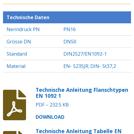
E
E
E
E
N
N
N
N
Technische Daten
Nenndruck PN
PN16
Grösse DN
DN50
Standard
DIN2527/EN1092-1
Material
EN- S235JR; DIN- St37,2
Technische Anleitung Flanschtypen
EN 1092 1
PDF – 232.5 KB
DOWNLOAD
Technische Anleitung Tabelle EN