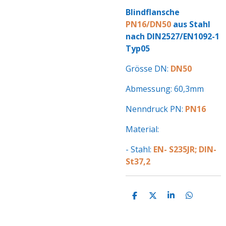
Blindflansche
PN16/DN50
aus Stahl
nach DIN2527/EN1092-1
Typ05
Grösse DN:
DN50
Abmessung: 60,3mm
Nenndruck PN:
PN16
Material:
- Stahl:
EN- S235JR; DIN-
St37,2
T
T
T
T
E
E
E
E
I
I
I
I
L
L
L
L