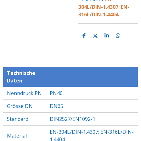
304L/DIN-1.4307; EN-
316L/DIN-1.4404
T
T
T
T
E
E
E
E
I
I
I
I
L
L
L
L
E
E
E
E
N
N
N
N
Technische
Daten
Nenndruck PN
PN40
Grösse DN
DN65
Standard
DIN2527/EN1092-1
EN-304L/DIN-1.4307; EN-316L/DIN-
Material
1.4404