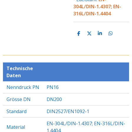
304L/DIN-1.4307; EN-
316L/DIN-1.4404
T
T
T
T
E
E
E
E
I
I
I
I
L
L
L
L
E
E
E
E
N
N
N
N
Technische
Daten
Nenndruck PN
PN16
Grösse DN
DN200
Standard
DIN2527/EN1092-1
EN-304L/DIN-1.4307; EN-316L/DIN-
Material
1.4404