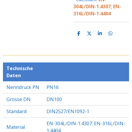
304L/DIN-1.4307; EN-
316L/DIN-1.4404
T
T
T
T
E
E
E
E
I
I
I
I
L
L
L
L
E
E
E
E
N
N
N
N
Technische
Daten
Nenndruck PN
PN16
Grösse DN
DN100
Standard
DIN2527/EN1092-1
EN-304L/DIN-1.4307; EN-316L/DIN-
Material
1.4404