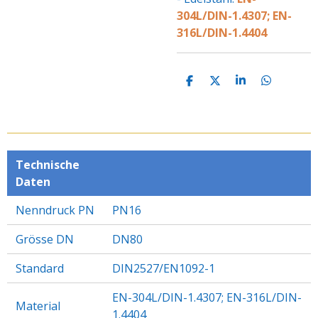
304L/DIN-1.4307; EN-
316L/DIN-1.4404
T
T
T
T
E
E
E
E
I
I
I
I
L
L
L
L
E
E
E
E
N
N
N
N
Technische
Daten
Nenndruck PN
PN16
Grösse DN
DN80
Standard
DIN2527/EN1092-1
EN-304L/DIN-1.4307; EN-316L/DIN-
Material
1.4404