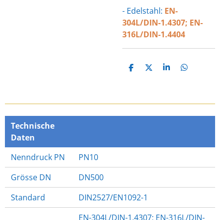
- Edelstahl:
EN-
304L/DIN-1.4307; EN-
316L/DIN-1.4404
T
T
T
T
E
E
E
E
I
I
I
I
L
L
L
L
E
E
E
E
N
N
N
N
Technische
Daten
Nenndruck PN
PN10
Grösse DN
DN500
Standard
DIN2527/EN1092-1
EN-304L/DIN-1.4307; EN-316L/DIN-