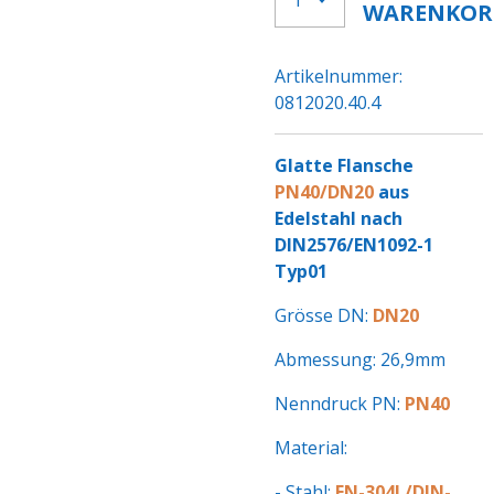
WARENKOR
Artikelnummer:
0812020.40.4
Glatte Flansche
PN40/DN20
aus
Edelstahl nach
DIN2576/EN1092-1
Typ01
Grösse DN:
DN20
Abmessung: 26,9mm
Nenndruck PN:
PN40
Material:
- Stahl:
EN-304L/DIN-