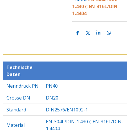
1.4307; EN-316L/DIN-
1.4404
T
T
T
T
E
E
E
E
I
I
I
I
L
L
L
L
E
E
E
E
N
N
N
N
Technische
Daten
Nenndruck PN
PN40
Grösse DN
DN20
Standard
DIN2576/EN1092-1
EN-304L/DIN-1.4307; EN-316L/DIN-
Material
1.4404