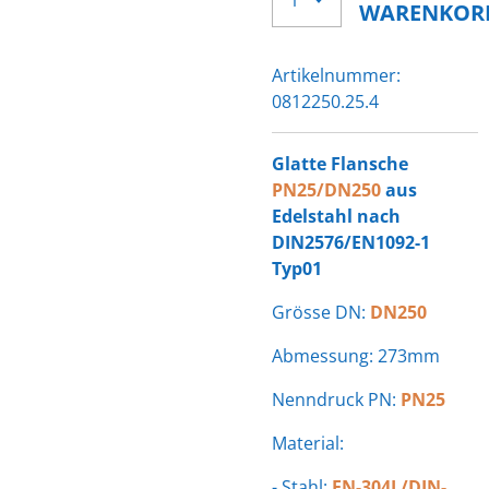
WARENKOR
Artikelnummer:
0812250.25.4
Glatte Flansche
PN25/DN250
aus
Edelstahl nach
DIN2576/EN1092-1
Typ01
Grösse DN:
DN250
Abmessung: 273mm
Nenndruck PN:
PN25
Material:
- Stahl:
EN-304L/DIN-