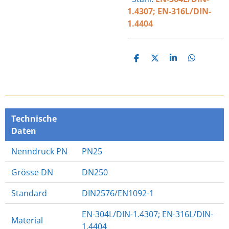
1.4307; EN-316L/DIN-
1.4404
T
T
T
T
E
E
E
E
I
I
I
I
L
L
L
L
E
E
E
E
N
N
N
N
Technische
Daten
Nenndruck PN
PN25
Grösse DN
DN250
Standard
DIN2576/EN1092-1
EN-304L/DIN-1.4307; EN-316L/DIN-
Material
1.4404