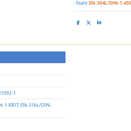
- Stahl:
EN-304L/DIN-1.430
T
T
T
E
E
E
I
I
I
L
L
L
E
E
E
N
N
N
1092-1
N-1.4307; EN-316L/DIN-