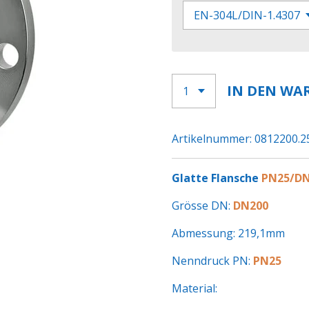
IN DEN WA
Artikelnummer:
0812200.2
Glatte Flansche
PN25/D
Grösse DN:
DN200
Abmessung: 219,1mm
Nenndruck PN:
PN25
Material: