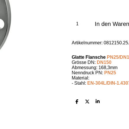
In den Ware
Artikelnummer:
0812150.25
Glatte Flansche
PN25/DN1
Grösse DN:
DN150
Abmessung: 168,3mm
Nenndruck PN:
PN25
Material:
- Stahl:
EN-304L/DIN-1.430
T
T
T
e
e
e
i
i
i
l
l
l
e
e
e
n
n
n