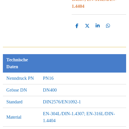
1.4404
T
T
T
T
E
E
E
E
I
I
I
I
L
L
L
L
E
E
E
E
N
N
N
N
Technische
Daten
Nenndruck PN
PN16
Grösse DN
DN400
Standard
DIN2576/EN1092-1
EN-304L/DIN-1.4307; EN-316L/DIN-
Material
1.4404