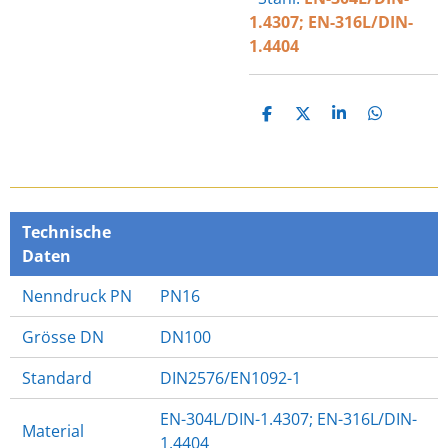
1.4307; EN-316L/DIN-
1.4404
T
T
T
T
E
E
E
E
I
I
I
I
L
L
L
L
E
E
E
E
N
N
N
N
Technische
Daten
Nenndruck PN
PN16
Grösse DN
DN100
Standard
DIN2576/EN1092-1
EN-304L/DIN-1.4307; EN-316L/DIN-
Material
1.4404