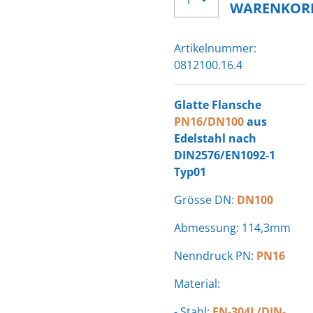
WARENKOR
Artikelnummer:
0812100.16.4
Glatte Flansche
PN16/DN100
aus
Edelstahl nach
DIN2576/EN1092-1
Typ01
Grösse DN:
DN100
Abmessung: 114,3mm
Nenndruck PN:
PN16
Material:
- Stahl:
EN-304L/DIN-