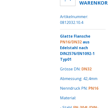
WARENKOR
Artikelnummer:
0812032.10.4
Glatte Flansche
PN16/DN32
aus
Edelstahl nach
DIN2576/EN1092-1
Typ01
Grösse DN:
DN32
Abmessung: 42,4mm
Nenndruck PN:
PN16
Material:
- Stahl:
EN-304L/DIN-