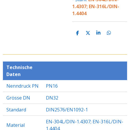
1.4307; EN-316L/DIN-
1.4404
T
T
T
T
E
E
E
E
I
I
I
I
L
L
L
L
E
E
E
E
N
N
N
N
Technische
Daten
Nenndruck PN
PN16
Grösse DN
DN32
Standard
DIN2576/EN1092-1
EN-304L/DIN-1.4307; EN-316L/DIN-
Material
1.4404