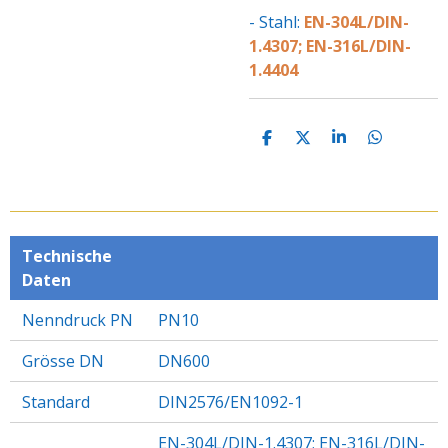
- Stahl:
EN-304L/DIN-
1.4307; EN-316L/DIN-
1.4404
T
T
T
T
E
E
E
E
I
I
I
I
L
L
L
L
E
E
E
E
N
N
N
N
Technische
Daten
Nenndruck PN
PN10
Grösse DN
DN600
Standard
DIN2576/EN1092-1
EN-304L/DIN-1.4307; EN-316L/DIN-