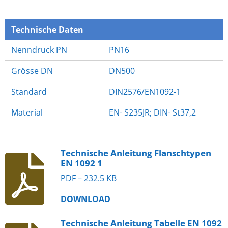
E
E
E
E
N
N
N
N
Technische Daten
Nenndruck PN
PN16
Grösse DN
DN500
Standard
DIN2576/EN1092-1
Material
EN- S235JR; DIN- St37,2
Technische Anleitung Flanschtypen
EN 1092 1
PDF – 232.5 KB
DOWNLOAD
Technische Anleitung Tabelle EN 1092