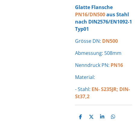
Glatte Flansche
PN16/DN500
aus Stahl
nach DIN2576/EN1092-1
Typ01
Grösse DN:
DN500
Abmessung: 508mm
Nenndruck PN:
PN16
Material:
- Stahl:
EN- S235JR; DIN-
St37,2
T
T
T
T
E
E
E
E
I
I
I
I
L
L
L
L