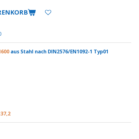
RENKORB
0
N600
aus Stahl nach DIN2576/EN1092-1 Typ01
t37,2