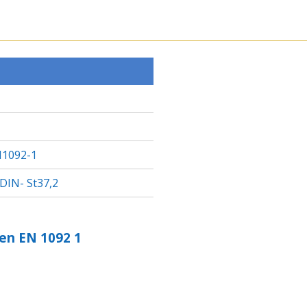
E
E
E
I
I
I
L
L
L
E
E
E
N
N
N
1092-1
 DIN- St37,2
en EN 1092 1