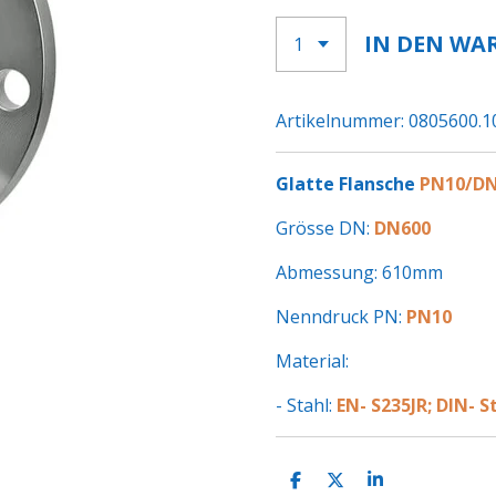
IN DEN WA
Artikelnummer:
0805600.1
Glatte Flansche
PN10/D
Grösse DN:
DN600
Abmessung: 610mm
Nenndruck PN:
PN10
Material:
- Stahl:
EN- S235JR; DIN- S
T
T
T