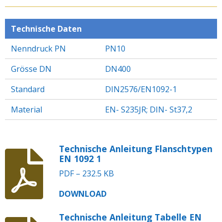
E
E
E
E
N
N
N
N
Technische Daten
Nenndruck PN
PN10
Grösse DN
DN400
Standard
DIN2576/EN1092-1
Material
EN- S235JR; DIN- St37,2
Technische Anleitung Flanschtypen
EN 1092 1
PDF – 232.5 KB
DOWNLOAD
Technische Anleitung Tabelle EN