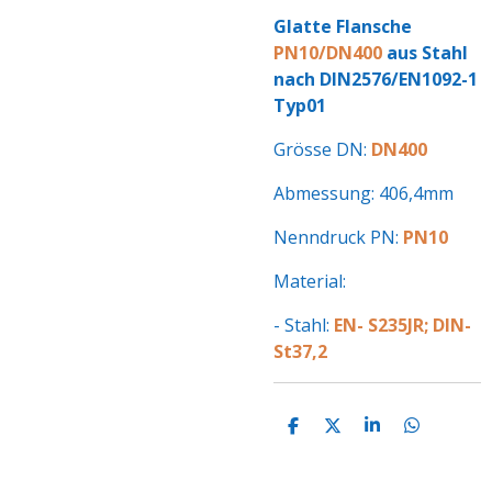
Glatte Flansche
PN10/DN400
aus Stahl
nach DIN2576/EN1092-1
Typ01
Grösse DN:
DN400
Abmessung: 406,4mm
Nenndruck PN:
PN10
Material:
- Stahl:
EN- S235JR; DIN-
St37,2
T
T
T
T
E
E
E
E
I
I
I
I
L
L
L
L