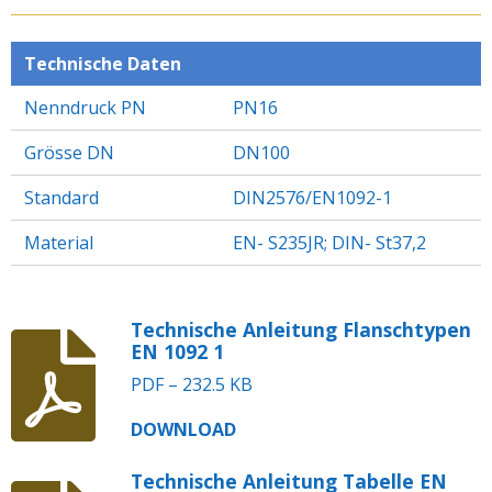
E
E
E
E
N
N
N
N
Technische Daten
Nenndruck PN
PN16
Grösse DN
DN100
Standard
DIN2576/EN1092-1
Material
EN- S235JR; DIN- St37,2
Technische Anleitung Flanschtypen
EN 1092 1
PDF – 232.5 KB
DOWNLOAD
Technische Anleitung Tabelle EN