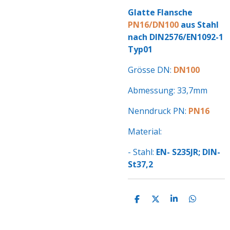
Glatte Flansche
PN16/DN100
aus Stahl
nach DIN2576/EN1092-1
Typ01
Grösse DN:
DN100
Abmessung: 33,7mm
Nenndruck PN:
PN16
Material:
- Stahl:
EN- S235JR; DIN-
St37,2
T
T
T
T
E
E
E
E
I
I
I
I
L
L
L
L