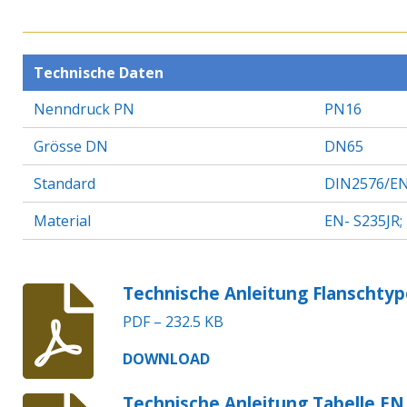
Technische Daten
Nenndruck PN
PN16
Grösse DN
DN65
Standard
DIN2576/EN
Material
EN- S235JR;
Technische Anleitung Flanschtyp
PDF – 232.5 KB
DOWNLOAD
Technische Anleitung Tabelle EN