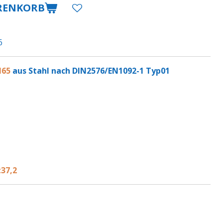
RENKORB
6
N65
aus Stahl nach DIN2576/EN1092-1 Typ01
t37,2