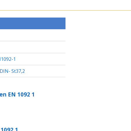
L
L
L
E
E
E
N
N
N
1092-1
 DIN- St37,2
en EN 1092 1
 1092 1