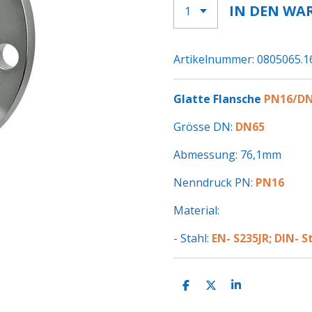
IN DEN WA
Artikelnummer:
0805065.1
Glatte Flansche
PN16/D
Grösse DN:
DN65
Abmessung: 76,1mm
Nenndruck PN:
PN16
Material:
- Stahl:
EN- S235JR; DIN- S
T
T
T
E
E
E
I
I
I