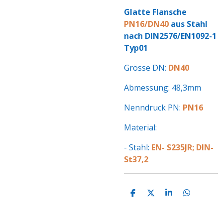
Glatte Flansche
PN16/DN40
aus Stahl
nach DIN2576/EN1092-1
Typ01
Grösse DN:
DN40
Abmessung: 48,3mm
Nenndruck PN:
PN16
Material:
- Stahl:
EN- S235JR; DIN-
St37,2
T
T
T
T
E
E
E
E
I
I
I
I
L
L
L
L