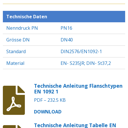
E
E
E
E
N
N
N
N
Technische Daten
Nenndruck PN
PN16
Grösse DN
DN40
Standard
DIN2576/EN1092-1
Material
EN- S235JR; DIN- St37,2
Technische Anleitung Flanschtypen
EN 1092 1
PDF – 232.5 KB
DOWNLOAD
Technische Anleitung Tabelle EN