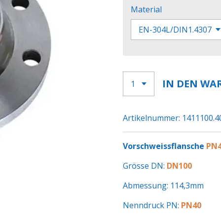
Material
IN DEN WA
Artikelnummer:
1411100.4
Vorschweissflansche
PN4
Grösse DN:
DN100
Abmessung: 114,3mm
Nenndruck PN:
PN40