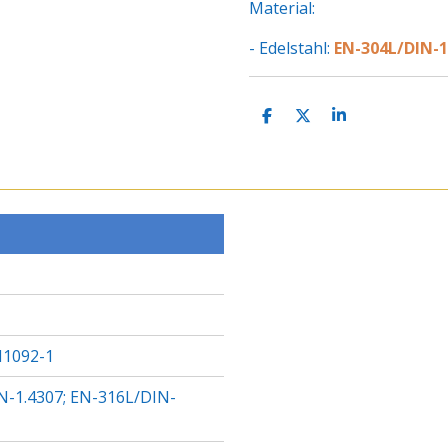
Material:
- Edelstahl:
EN-304L/DIN-1
T
T
T
E
E
E
I
I
I
L
L
L
E
E
E
N
N
N
1092-1
N-1.4307; EN-316L/DIN-