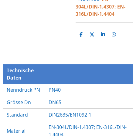
304L/DIN-1.4307; EN-
316L/DIN-1.4404
T
T
T
T
E
E
E
E
I
I
I
I
L
L
L
L
E
E
E
E
N
N
N
N
Technische
Daten
Nenndruck PN
PN40
Grösse Dn
DN65
Standard
DIN2635/EN1092-1
EN-304L/DIN-1.4307; EN-316L/DIN-
Material
1.4404