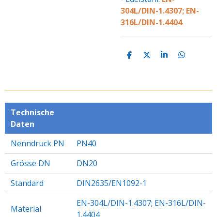
304L/DIN-1.4307; EN-
316L/DIN-1.4404
T
T
T
T
E
E
E
E
I
I
I
I
L
L
L
L
E
E
E
E
N
N
N
N
Technische
Daten
Nenndruck PN
PN40
Grösse DN
DN20
Standard
DIN2635/EN1092-1
EN-304L/DIN-1.4307; EN-316L/DIN-
Material
1.4404