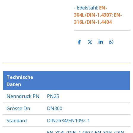
- Edelstahl:
EN-
304L/DIN-1.4307; EN-
316L/DIN-1.4404
T
T
T
T
E
E
E
E
I
I
I
I
L
L
L
L
E
E
E
E
N
N
N
N
Technische
Daten
Nenndruck PN
PN25
Grösse Dn
DN300
Standard
DIN2634/EN1092-1
EN-304L/DIN-1.4307; EN-316L/DIN-