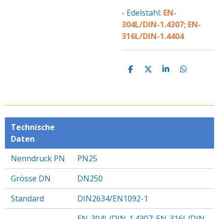
- Edelstahl:
EN-
304L/DIN-1.4307; EN-
316L/DIN-1.4404
T
T
T
T
E
E
E
E
I
I
I
I
L
L
L
L
E
E
E
E
N
N
N
N
Technische
Daten
Nenndruck PN
PN25
Grösse DN
DN250
Standard
DIN2634/EN1092-1
EN-304L/DIN-1.4307; EN-316L/DIN-