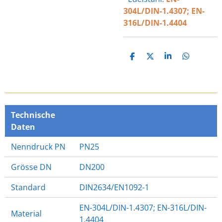
304L/DIN-1.4307; EN-
316L/DIN-1.4404
T
T
T
T
E
E
E
E
I
I
I
I
L
L
L
L
E
E
E
E
N
N
N
N
Technische
Daten
Nenndruck PN
PN25
Grösse DN
DN200
Standard
DIN2634/EN1092-1
EN-304L/DIN-1.4307; EN-316L/DIN-
Material
1.4404