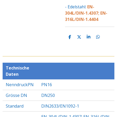
- Edelstahl:
EN-
304L/DIN-1.4307; EN-
316L/DIN-1.4404
T
T
T
T
E
E
E
E
I
I
I
I
L
L
L
L
E
E
E
E
N
N
N
N
Technische
Daten
NenndruckPN
PN16
Grösse DN
DN250
Standard
DIN2633/EN1092-1
EN-304L/DIN-1.4307; EN-316L/DIN-