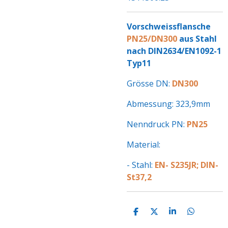
Vorschweissflansche
PN25/DN300
aus Stahl
nach DIN2634/EN1092-1
Typ11
Grösse DN:
DN300
Abmessung: 323,9mm
Nenndruck PN:
PN25
Material:
- Stahl:
EN- S235JR; DIN-
St37,2
T
T
T
T
E
E
E
E