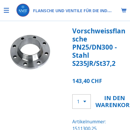
Zum
F
LANSCHE UND VENTILE FÜR DIE INDUSTRIE
Hauptinhalt
springen
Vorschweissflan
sche
PN25/DN300 -
Stahl
S235JR/St37,2
143,40 CHF
IN DEN
WARENKOR
Artikelnummer:
1511300.25