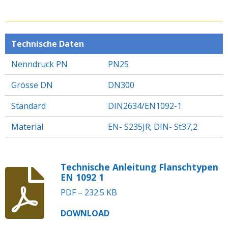
I
I
I
I
L
L
L
L
E
E
E
E
N
N
N
N
Technische Daten
Nenndruck PN
PN25
Grösse DN
DN300
Standard
DIN2634/EN1092-1
Material
EN- S235JR; DIN- St37,2
Technische Anleitung Flanschtypen
EN 1092 1
PDF – 232.5 KB
DOWNLOAD