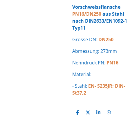
Vorschweissflansche
PN16/DN250
aus Stahl
nach DIN2633/EN1092-1
Typ11
Grösse DN:
DN250
Abmessung: 273mm
Nenndruck PN:
PN16
Material:
- Stahl:
EN- S235JR; DIN-
St37,2
T
T
T
T
E
E
E
E
I
I
I
I
L
L
L
L