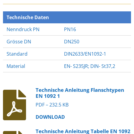
E
E
E
E
N
N
N
N
Technische Daten
Nenndruck PN
PN16
Grösse DN
DN250
Standard
DIN2633/EN1092-1
Material
EN- S235JR; DIN- St37,2
Technische Anleitung Flanschtypen
EN 1092 1
PDF – 232.5 KB
DOWNLOAD
Technische Anleitung Tabelle EN 1092