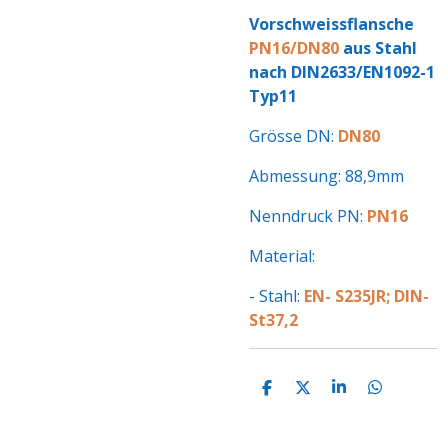
Vorschweissflansche
PN16/DN80
aus Stahl
nach DIN2633/EN1092-1
Typ11
Grösse DN:
DN80
Abmessung: 88,9mm
Nenndruck PN:
PN16
Material:
- Stahl:
EN- S235JR; DIN-
St37,2
T
T
T
T
E
E
E
E
I
I
I
I
L
L
L
L