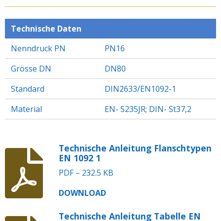
E
E
E
E
N
N
N
N
Technische Daten
Nenndruck PN
PN16
Grösse DN
DN80
Standard
DIN2633/EN1092-1
Material
EN- S235JR; DIN- St37,2
Technische Anleitung Flanschtypen
EN 1092 1
PDF – 232.5 KB
DOWNLOAD
Technische Anleitung Tabelle EN