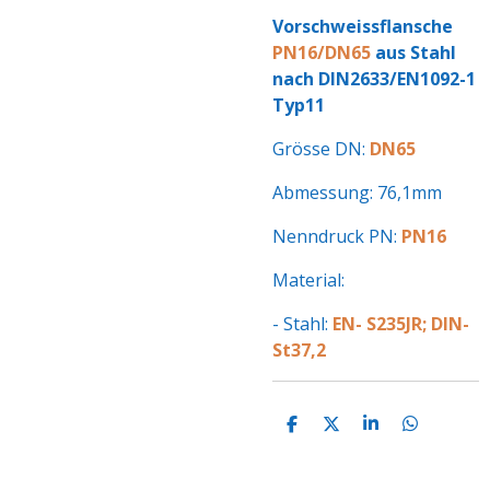
Vorschweissflansche
PN16/DN65
aus Stahl
nach DIN2633/EN1092-1
Typ11
Grösse DN:
DN65
Abmessung: 76,1mm
Nenndruck PN:
PN16
Material:
- Stahl:
EN- S235JR; DIN-
St37,2
T
T
T
T
E
E
E
E
I
I
I
I
L
L
L
L