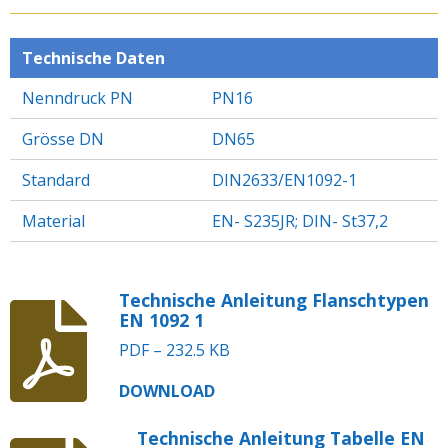
E
E
E
E
N
N
N
N
Technische Daten
Nenndruck PN
PN16
Grösse DN
DN65
Standard
DIN2633/EN1092-1
Material
EN- S235JR; DIN- St37,2
Technische Anleitung Flanschtypen
EN 1092 1
PDF – 232.5 KB
DOWNLOAD
Technische Anleitung Tabelle EN